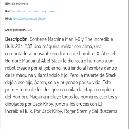
ISBN
: 9788410497832
Guión
:
Len Wein
,
Archie Goodwin
,
Gerry Conway
Dibujo
:
Tony DeZuñiga
,
Howard Chaykin
Año de publicación:
2026
Descripción:
 Contiene Machine Man 1-9 y The Incredible 
Hulk 234-237 Una máquina militar con alma, una 
computadora pensante con forma de hombre: X-51 es el 
Hombre Máquina! Abel Stack le dio rostro humano a un 
robot creado por el gobierno, nutriendo al hombre dentro 
de la máquina y llamándolo hijo. Pero la muerte de Stack 
dejó a ese hijo, Aaron, solo y huyendo por su vida. Este 
primer tomo de los dos que recopilan la etapa completa 
del Hombre Máquina incluye todos los números escritos y 
dibujados por Jack Kirby, junto a los cruces con El 