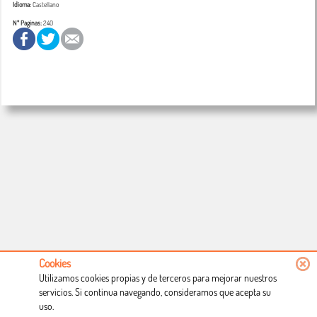
Idioma:
Castellano
Nº Paginas:
240
Cookies
Utilizamos cookies propias y de terceros para mejorar nuestros
servicios. Si continua navegando, consideramos que acepta su
uso.
Conócenos
Condiciones de uso
Proceso de compra
Dónde estamos
Política privacidad