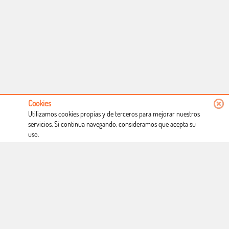
Cookies
Utilizamos cookies propias y de terceros para mejorar nuestros
servicios. Si continua navegando, consideramos que acepta su
uso.
Conócenos
Condiciones de uso
Proceso de compra
Dónde estamos
Política privacidad
Derecho a desistimiento
Blog
Copyright © Totcomic 2026. v1.1.11. Todos los derechos reservados
Web desarrollado por