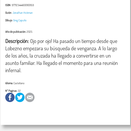
ISBN
: 977123444600100159
Guión
:
Jonathan Hickman
Dibujo
:
Greg Capullo
Año de publicación:
2025
Descripción:
 Ojo por ojo! Ha pasado un tiempo desde que 
Lobezno empezara su búsqueda de venganza. A lo largo 
de los años, la cruzada ha llegado a convertirse en un 
asunto familiar. Ha llegado el momento para una reunión 
infernal.
Idioma:
Castellano
Nº Paginas:
32