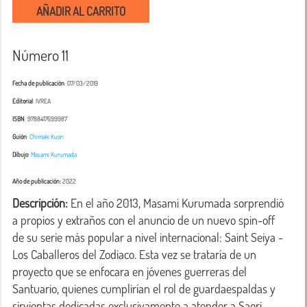
AÑADIR AL CARRITO
Número 11
Fecha de publicación
: 07/03/2019
Editorial
: IVREA
ISBN
: 9788417699987
Guión
:
Chimaki Kuori
Dibujo
:
Masami Kurumada
Año de publicación:
2022
Descripción:
 En el año 2013, Masami Kurumada sorprendió 
a propios y extraños con el anuncio de un nuevo spin-off 
de su serie más popular a nivel internacional: Saint Seiya - 
Los Caballeros del Zodiaco. Esta vez se trataría de un 
proyecto que se enfocara en jóvenes guerreras del 
Santuario, quienes cumplirían el rol de guardaespaldas y 
sirvientas dedicadas exclusivamente a atender a Saori 