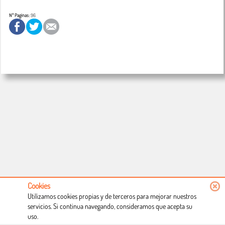
Nº Paginas:
96
Cookies
Utilizamos cookies propias y de terceros para mejorar nuestros
servicios. Si continua navegando, consideramos que acepta su
uso.
Conócenos
Condiciones de uso
Proceso de compra
Dónde estamos
Política privacidad
Derecho a desistimiento
Blog