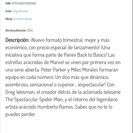
ISBN
: 977293885700100001
Guión
:
Greg Weisman
Dibujo
:
Humberto Ramos
Año de publicación:
2024
Descripción:
 ¡Nuevo formato trimestral, mejor y más 
económico, con precio especial de lanzamiento! ¡Una 
iniciativa que forma parte de Panini Back to Basics! Las 
estrellas arácnidas de Marvel se unen por primera vez en 
una serie abierta. Peter Parker y Miles Morales formarán 
equipo en cada número. Un dúo más que dinámico, 
asombroso, sensacional o superior... ¡espectacular! Con 
Greg Weisman, el creador detrás de la aclamada teleserie 
The Spectacular Spider-Man, y el retorno del legendario 
artista arácnido Humberto Ramos. Sabes que no te lo 
puedes perder. 
