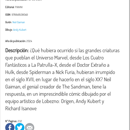
Editorial
: PANINI
ISBN
: 9788411508049
Guión
:
Neil Gaiman
Dibujo
:
Andy Kubert
Año de publicación:
2024
Descripción:
 ¿Qué hubiera ocurrido si las grandes criaturas 
que pueblan el Universo Marvel, desde Los Cuatro 
Fantásticos a La Patrulla-X, desde el Doctor Extraño a 
Hulk, desde Spiderman a Nick Furia, hubieran irrumpido 
en el siglo XVII, en lugar de hacerlo en el siglo XX? Neil 
Gaiman, el genial creador de The Sandman, tiene la 
respuesta, en un imprescindible cómic dibujado por el 
equipo artístico de Lobezno: Origen, Andy Kubert y 
Richard Isanove
Nº Paginas:
232