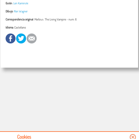
Guión
:
Len Kaminski
Dibujo
:
Ron Wagner
Correspondencia original
:
Morbius: The Living Vampire
- num. 6
Idioma:
Castellano
Cookies