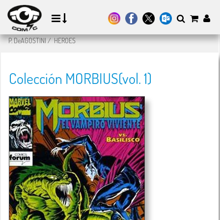
P. DeAGOSTINI
/
HEROES
Colección MORBIUS(vol. 1)