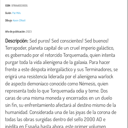
ISBN
: 9788410031005
Guión
:
Pat Mills
Dibujo
:
Kevin O´Neill
Año de publicación:
2023
Descripción:
 Sed puros! Sed conscientes! Sed buenos! 
Terrapoder, planeta capital de un cruel imperio galáctico, 
es gobernado por el retorcido Torquemada, quien intenta 
purgar toda la vida alienígena de la galaxia. Para hacer 
frente a este déspota intergaláctico y sus Terminadores, se 
erigirá una resistencia liderada por el alienígena warlock 
de aspecto demoníaco conocido como Némesis, quien 
representa todo lo que Torquemada odia y teme. Dos 
caras de una misma moneda y encerrados en un duelo 
sin fin, su enfrentamiento afectará al destino mismo de la 
humanidad. Considerada una de las joyas de la corona de 
todas las obras surgidas dentro del sello 2000 AD e 
inédita en España hasta ahora, este primer volumen 