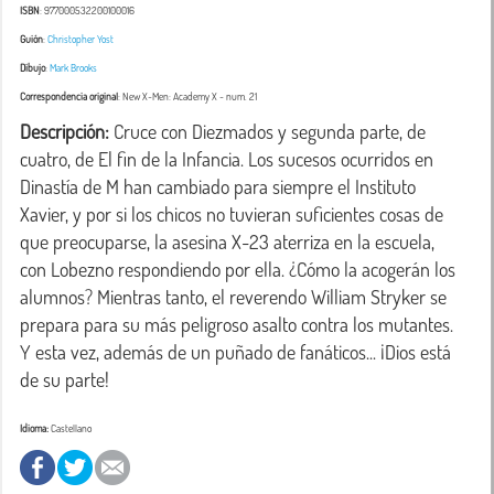
ISBN
: 977000532200100016
Guión
:
Christopher Yost
Dibujo
:
Mark Brooks
Correspondencia original
:
New X-Men: Academy X
- num. 21
Descripción:
 Cruce con Diezmados y segunda parte, de 
cuatro, de El fin de la Infancia. Los sucesos ocurridos en 
Dinastía de M han cambiado para siempre el Instituto 
Xavier, y por si los chicos no tuvieran suficientes cosas de 
que preocuparse, la asesina X-23 aterriza en la escuela, 
con Lobezno respondiendo por ella. ¿Cómo la acogerán los 
alumnos? Mientras tanto, el reverendo William Stryker se 
prepara para su más peligroso asalto contra los mutantes. 
Y esta vez, además de un puñado de fanáticos... ¡Dios está 
de su parte!
Idioma:
Castellano