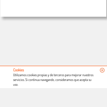
Cookies
Utilizamos cookies propias y de terceros para mejorar nuestros
servicios. Si continua navegando, consideramos que acepta su
uso.
Conócenos
Condiciones de uso
Proceso de compra
Dónde estamos
Política privacidad
Derecho a desistimiento
Blog