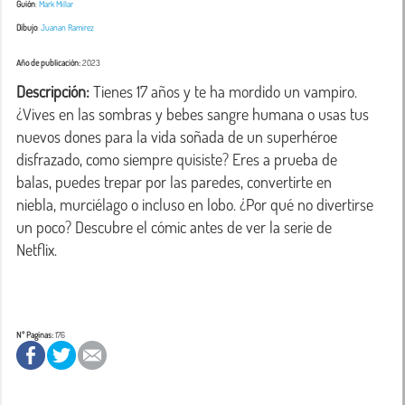
Guión
:
Mark Millar
Dibujo
:
Juanan Ramirez
Año de publicación:
2023
Descripción:
 Tienes 17 años y te ha mordido un vampiro. 
¿Vives en las sombras y bebes sangre humana o usas tus 
nuevos dones para la vida soñada de un superhéroe 
disfrazado, como siempre quisiste? Eres a prueba de 
balas, puedes trepar por las paredes, convertirte en 
niebla, murciélago o incluso en lobo. ¿Por qué no divertirse 
un poco? Descubre el cómic antes de ver la serie de 
Netflix. 

Nº Paginas:
176