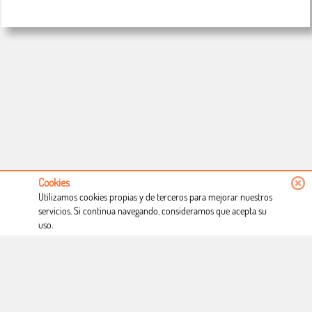
Cookies
Utilizamos cookies propias y de terceros para mejorar nuestros
servicios. Si continua navegando, consideramos que acepta su
uso.
Conócenos
Condiciones de uso
Proceso de compra
Dónde estamos
Política privacidad
Derecho a desistimiento
Blog