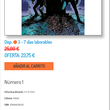
Disp.
3 - 7 días laborables
25,00 €
OFERTA: 23,75 €
AÑADIR AL CARRITO
Número 1
Fecha de publicación
: 23/11/2023
Editorial
: PANINI
ISBN
: 9788411508285