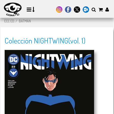
ECC ED.
/
BATMAN
Colección NIGHTWING(vol. 1)