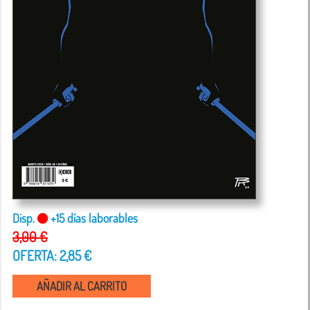
Disp.
+15 días laborables
3,00 €
OFERTA: 2,85 €
AÑADIR AL CARRITO