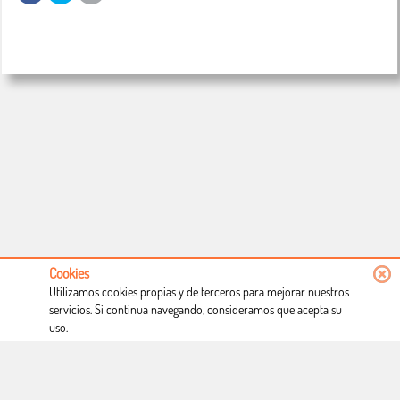
Cookies
Utilizamos cookies propias y de terceros para mejorar nuestros
servicios. Si continua navegando, consideramos que acepta su
uso.
Conócenos
Condiciones de uso
Proceso de compra
Dónde estamos
Política privacidad
Derecho a desistimiento
Blog