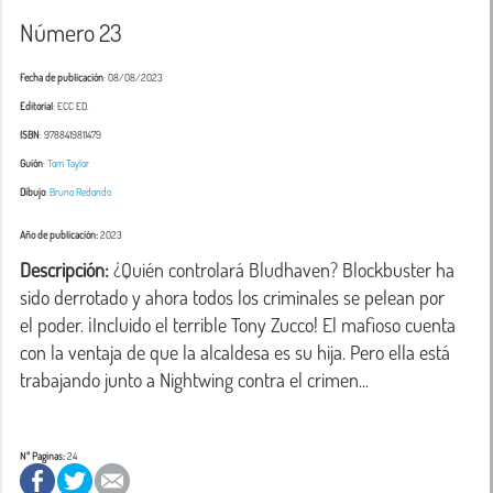
Número 23
Fecha de publicación
: 08/08/2023
Editorial
: ECC ED.
ISBN
: 9788419811479
Guión
:
Tom Taylor
Dibujo
:
Bruno Redondo
Año de publicación:
2023
Descripción:
 ¿Quién controlará Bludhaven? Blockbuster ha 
sido derrotado y ahora todos los criminales se pelean por 
el poder. ¡Incluido el terrible Tony Zucco! El mafioso cuenta 
con la ventaja de que la alcaldesa es su hija. Pero ella está 
Nº Paginas:
24