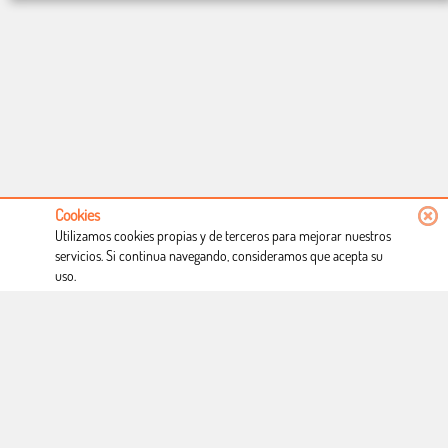
Cookies
Utilizamos cookies propias y de terceros para mejorar nuestros
servicios. Si continua navegando, consideramos que acepta su
uso.
Conócenos
Condiciones de uso
Proceso de compra
Dónde estamos
Política privacidad
Derecho a desistimiento
Blog
Copyright © Totcomic 2026. v1.1.11. Todos los derechos reservados