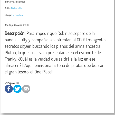
ISBN
: 9791387780258
Guión
:
Eiichiro Oda
Dibujo
:
Eiichiro Oda
Año de publicación:
2026
Descripción:
 Para impedir que Robin se separe de la 
banda, ¡Luffy y compañía se enfrentan al CP9! Los agentes 
secretos siguen buscando los planos del arma ancestral 
Plutón, lo que los lleva a presentarse en el escondite de 
Franky. ¿Cuál es la verdad que saldrá a la luz en ese 
almacén? ¡¡Aquí tenéis una historia de piratas que buscan 
el gran tesoro, el One Piece!!
Nº Paginas:
616