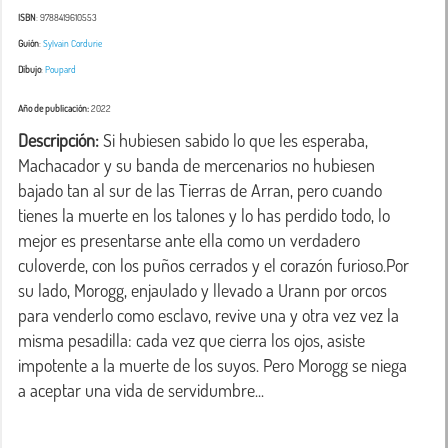
ISBN
: 9788419610553
Guión
:
Sylvain Cordurie
Dibujo
:
Poupard
Año de publicación:
2022
Descripción:
 Si hubiesen sabido lo que les esperaba, 
Machacador y su banda de mercenarios no hubiesen 
bajado tan al sur de las Tierras de Arran, pero cuando 
tienes la muerte en los talones y lo has perdido todo, lo 
mejor es presentarse ante ella como un verdadero 
culoverde, con los puños cerrados y el corazón furioso.Por 
su lado, Morogg, enjaulado y llevado a Urann por orcos 
para venderlo como esclavo, revive una y otra vez vez la 
misma pesadilla: cada vez que cierra los ojos, asiste 
impotente a la muerte de los suyos. Pero Morogg se niega 
a aceptar una vida de servidumbre...
