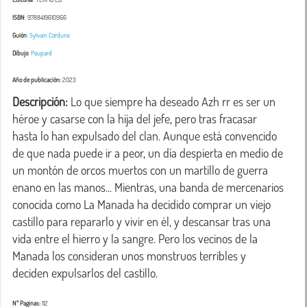
ISBN
: 9788419610966
Guión
:
Sylvain Cordurie
Dibujo
:
Poupard
Año de publicación:
2023
Descripción:
 Lo que siempre ha deseado Azh rr es ser un 
héroe y casarse con la hija del jefe, pero tras fracasar 
hasta lo han expulsado del clan. Aunque está convencido 
de que nada puede ir a peor, un día despierta en medio de 
un montón de orcos muertos con un martillo de guerra 
enano en las manos... Mientras, una banda de mercenarios 
conocida como La Manada ha decidido comprar un viejo 
castillo para repararlo y vivir en él, y descansar tras una 
vida entre el hierro y la sangre. Pero los vecinos de la 
Manada los consideran unos monstruos terribles y 
deciden expulsarlos del castillo.
Nº Paginas:
112