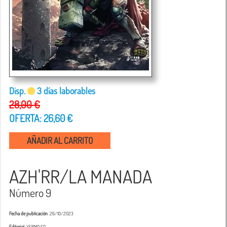
Disp.
3 días laborables
28,00 €
OFERTA: 26,60 €
AÑADIR AL CARRITO
AZH'RR/LA MANADA
Número 9
Fecha de publicación
: 26/10/2023
Editorial
: YERMO ED