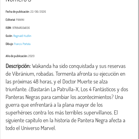
Fecha de publicación
: 22/06/2026
Editorial
: PANINI
ISBN
: 9788411504836
Guión
:
Reginald Hudlin
Dibujo
:
Francis Portela
Año de publicación:
2020
Descripción:
 Wakanda ha sido conquistada y sus reservas 
de Vibránium, robadas. Tormenta afronta su ejecución en 
las próximas 48 horas, y el Doctor Muerte se alza 
triunfante. ¿Bastarán La Patrulla-X, Los 4 Fantásticos y dos 
Panteras Negras para cambiar los acontecimientos? Una 
guerra que enfrentará a la plana mayor de los 
superhéroes contra los más terribles supervillanos. El 
siguiente capítulo en la historia de Pantera Negra afecta a 
todo el Universo Marvel.
