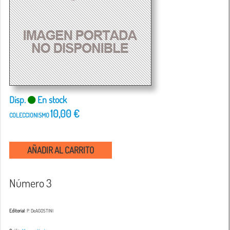
Disp.
En stock
10,00 €
COLECCIONISMO
AÑADIR AL CARRITO
Número 3
Editorial
: P. DeAGOSTINI