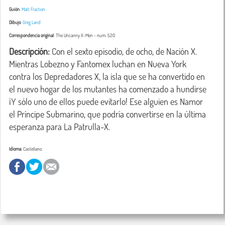
Guión
:
Matt Fraction
Dibujo
:
Greg Land
Correspondencia original
:
The Uncanny X-Men
- num. 520
Descripción:
 Con el sexto episodio, de ocho, de Nación X. 
Mientras Lobezno y Fantomex luchan en Nueva York 
contra los Depredadores X, la isla que se ha convertido en 
el nuevo hogar de los mutantes ha comenzado a hundirse 
¡Y sólo uno de ellos puede evitarlo! Ese alguien es Namor 
el Príncipe Submarino, que podría convertirse en la última 
esperanza para La Patrulla-X.
Idioma:
Castellano