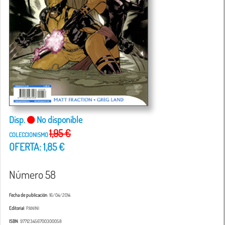
Disp.
No disponible
1,95 €
COLECCIONISMO
OFERTA: 1,85 €
Número 58
Fecha de publicación
: 16/04/2014
Editorial
: PANINI
ISBN
: 977123456700300058