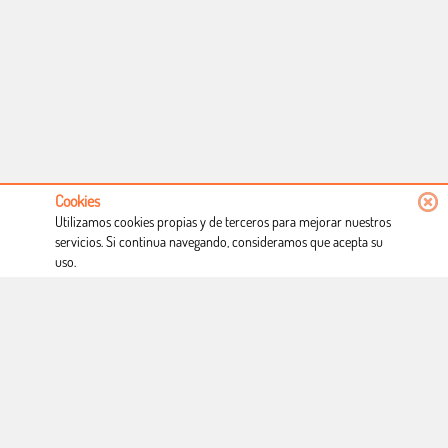
Cookies
Utilizamos cookies propias y de terceros para mejorar nuestros
servicios. Si continua navegando, consideramos que acepta su
uso.
Conócenos
Condiciones de uso
Proceso de compra
Dónde estamos
Política privacidad
Derecho a desistimiento
Blog
Copyright © Totcomic 2026. v1.1.11. Todos los derechos reservados
Web desarrollado por