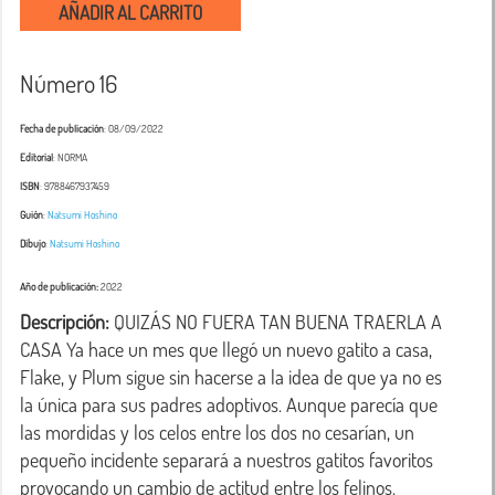
AÑADIR AL CARRITO
Número 16
Fecha de publicación
: 08/09/2022
Editorial
: NORMA
ISBN
: 9788467937459
Guión
:
Natsumi Hoshino
Dibujo
:
Natsumi Hoshino
Año de publicación:
2022
Descripción:
 QUIZÁS NO FUERA TAN BUENA TRAERLA A 
CASA Ya hace un mes que llegó un nuevo gatito a casa, 
Flake, y Plum sigue sin hacerse a la idea de que ya no es 
la única para sus padres adoptivos. Aunque parecía que 
las mordidas y los celos entre los dos no cesarían, un 
pequeño incidente separará a nuestros gatitos favoritos 
provocando un cambio de actitud entre los felinos.