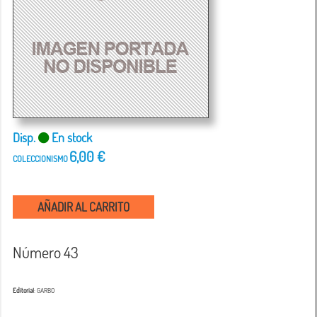
Disp.
En stock
6,00 €
COLECCIONISMO
AÑADIR AL CARRITO
Número 43
Editorial
: GARBO