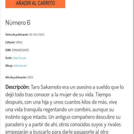
AÑADIR AL CARRITO
Número 6
Fecha de publicación
: 02/03/2023
Editorial
: IVREA
ISBN
: 9788419730473
Guión
:
Yuko Suzuki
Dibujo
:
Yuko Suzuki
Año de publicación:
2023
Descripción:
 Taro Sakamoto era un asesino a sueldo que lo 
dejó todo tras conocer a la mujer de su vida. Tiempo 
después, con una hija y unos cuantos kilos de más, vive 
una vida tranquila regentando un combini, aunque su 
instinto sigue intacto. Un antiguo compañero descubre su 
paradero y a partir de ahí, otros conocidos suyos y rivales 
empezarán a buscarlo para darle pasaporte al otro 