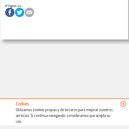
Nº Paginas:
464
Cookies
Utilizamos cookies propias y de terceros para mejorar nuestros
servicios. Si continua navegando, consideramos que acepta su
uso.
Conócenos
Condiciones de uso
Proceso de compra
Dónde estamos
Política privacidad
Derecho a desistimiento
Blog