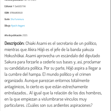
Editorial
: P. DeAGOSTINI
ISBN
: 9788411619561
Guión
:
Sho Fumimura
Dibujo
:
Ryoichi Ikegami
Año de publicación:
2025
Descripción:
 Chiaki Asami es el secretario de un político, 
mientras que Akira Hôjô es el jefe de la banda yakuza 
Hokushôkai. Asami aprovecha un escándalo del diputado 
Sakura para forzarle a cederle sus bases y, así, proclamar 
su candidatura política. Por su parte, Hôjô aspira a llegar a 
la cumbre del hampa. El mundo político y el crimen 
organizado. Aunque parezcan entornos totalmente 
antagónicos, lo cierto es que están estrechamente 
entrelazados... Al igual que la relación de los dos hombres, 
en la que empiezan a vislumbrarse vínculos muy 
particulares. ¿Cuáles son sus ardientes aspiraciones? 