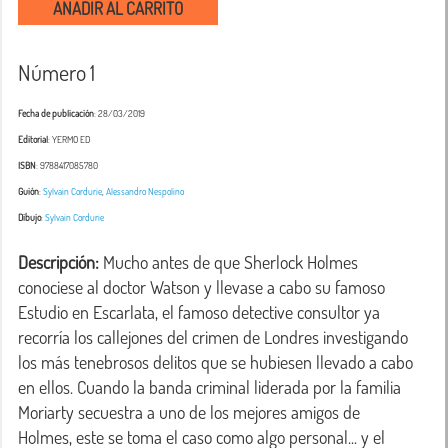
AÑADIR AL CARRITO
Número 1
Fecha de publicación
: 28/03/2019
Editorial
: YERMO ED
ISBN
: 9788417085780
Guión
:
Sylvain Cordurie
,
Alessandro Nespolino
Dibujo
:
Sylvain Cordurie
Descripción:
 Mucho antes de que Sherlock Holmes 
conociese al doctor Watson y llevase a cabo su famoso 
Estudio en Escarlata, el famoso detective consultor ya 
recorría los callejones del crimen de Londres investigando 
los más tenebrosos delitos que se hubiesen llevado a cabo 
en ellos. Cuando la banda criminal liderada por la familia 
Moriarty secuestra a uno de los mejores amigos de 
Holmes, este se toma el caso como algo personal... y el 