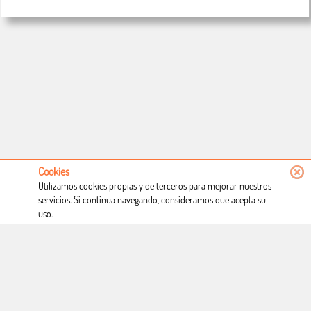
Cookies
Utilizamos cookies propias y de terceros para mejorar nuestros
servicios. Si continua navegando, consideramos que acepta su
uso.
Conócenos
Condiciones de uso
Proceso de compra
Dónde estamos
Política privacidad
Derecho a desistimiento
Blog