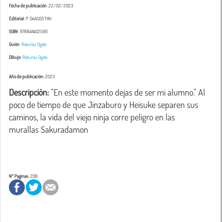
Fecha de publicación
: 22/02/2023
Editorial
: P. DeAGOSTINI
ISBN
: 9788411402590
Guión
:
Rokurou Ogaki
Dibujo
:
Rokurou Ogaki
Año de publicación:
2023
Descripción:
 "En este momento dejas de ser mi alumno." Al 
poco de tiempo de que Jinzaburo y Heisuke separen sus 
caminos, la vida del viejo ninja corre peligro en las 
murallas Sakuradamon

Nº Paginas:
208