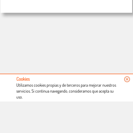
Cookies
Utilizamos cookies propias y de terceros para mejorar nuestros
servicios. Si continua navegando, consideramos que acepta su
uso.
Conócenos
Condiciones de uso
Proceso de compra
Dónde estamos
Política privacidad
Derecho a desistimiento
Blog