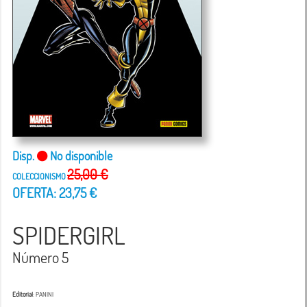
Disp.
No disponible
25,00 €
COLECCIONISMO
OFERTA: 23,75 €
SPIDERGIRL
Número 5
Editorial
: PANINI