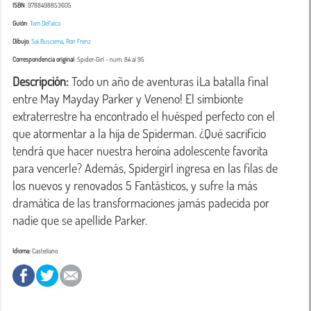
ISBN
: 9788498853605
Guión
:
Tom DeFalco
Dibujo
:
Sal Buscema
,
Ron Frenz
Correspondencia original
:
Spider-Girl
- num. 84 al 95
Descripción:
 Todo un año de aventuras ¡La batalla final 
entre May Mayday Parker y Veneno! El simbionte 
extraterrestre ha encontrado el huésped perfecto con el 
que atormentar a la hija de Spiderman. ¿Qué sacrificio 
tendrá que hacer nuestra heroína adolescente favorita 
para vencerle? Además, Spidergirl ingresa en las filas de 
los nuevos y renovados 5 Fantásticos, y sufre la más 
dramática de las transformaciones jamás padecida por 
nadie que se apellide Parker.
Idioma:
Castellano