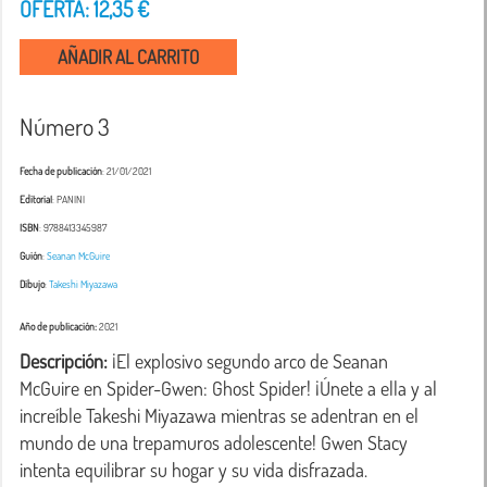
OFERTA: 12,35 €
AÑADIR AL CARRITO
Número 3
Fecha de publicación
: 21/01/2021
Editorial
: PANINI
ISBN
: 9788413345987
Guión
:
Seanan McGuire
Dibujo
:
Takeshi Miyazawa
Año de publicación:
2021
Descripción:
 ¡El explosivo segundo arco de Seanan 
McGuire en Spider-Gwen: Ghost Spider! ¡Únete a ella y al 
increíble Takeshi Miyazawa mientras se adentran en el 
mundo de una trepamuros adolescente! Gwen Stacy 