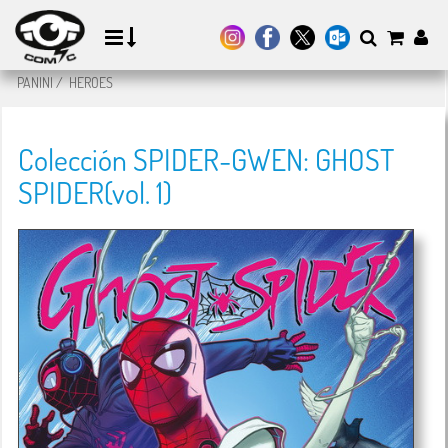
PANINI
/
HEROES
Colección SPIDER-GWEN: GHOST
SPIDER(vol. 1)