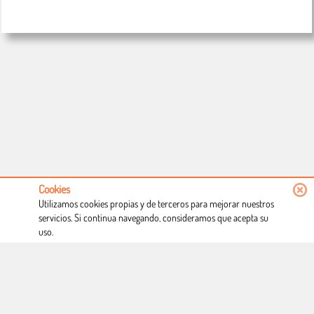
Cookies
Utilizamos cookies propias y de terceros para mejorar nuestros
servicios. Si continua navegando, consideramos que acepta su
uso.
Conócenos
Condiciones de uso
Proceso de compra
Dónde estamos
Política privacidad
Derecho a desistimiento
Blog