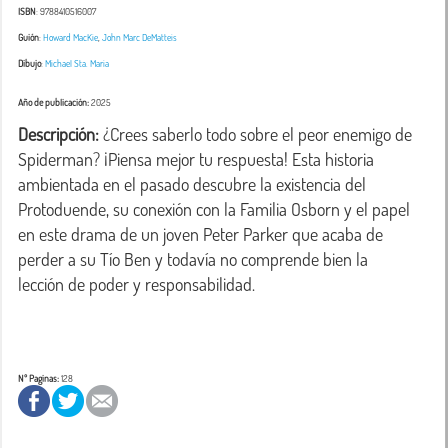
ISBN
: 9788410516007
Guión
:
Howard MacKie
,
John Marc DeMatteis
Dibujo
:
Michael Sta. Maria
Año de publicación:
2025
Descripción:
 ¿Crees saberlo todo sobre el peor enemigo de 
Spiderman? ¡Piensa mejor tu respuesta! Esta historia 
ambientada en el pasado descubre la existencia del 
Protoduende, su conexión con la Familia Osborn y el papel 
en este drama de un joven Peter Parker que acaba de 
perder a su Tío Ben y todavía no comprende bien la 
lección de poder y responsabilidad.

Nº Paginas:
128