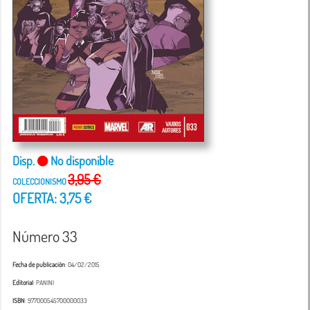
Disp.
No disponible
3,95 €
COLECCIONISMO
OFERTA: 3,75 €
Número 33
Fecha de publicación
: 04/02/2015
Editorial
: PANINI
ISBN
: 977000545700000033