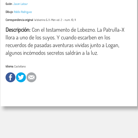
Guión
:
Jason Latour
Dibujo
:
Robbi Rodriguez
Correspondencia original
:
Wolverine & X-Men vol. 2
- num. 10, 11
Descripción:
 Con el testamento de Lobezno. La Patrulla-X 
llora a uno de los suyos. Y cuando escarben en los 
recuerdos de pasadas aventuras vividas junto a Logan, 
algunos incómodos secretos saldrán a la luz.
Idioma:
Castellano