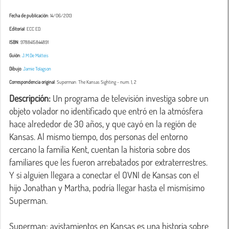
Fecha de publicación
: 14/06/2013
Editorial
: ECC ED.
ISBN
: 9788415844891
Guión
:
J.M.De Matteis
Dibujo
:
Jamie Tolagson
Correspondencia original
:
Superman: The Kansas Sighting
- num. 1, 2
Descripción:
 Un programa de televisión investiga sobre un 
objeto volador no identificado que entró en la atmósfera 
hace alrededor de 30 años, y que cayó en la región de 
Kansas. Al mismo tiempo, dos personas del entorno 
cercano la familia Kent, cuentan la historia sobre dos 
familiares que les fueron arrebatados por extraterrestres. 
Y si alguien llegara a conectar el OVNI de Kansas con el 
hijo Jonathan y Martha, podría llegar hasta el mismísimo 
Superman.
Superman: avistamientos en Kansas es una historia sobre 