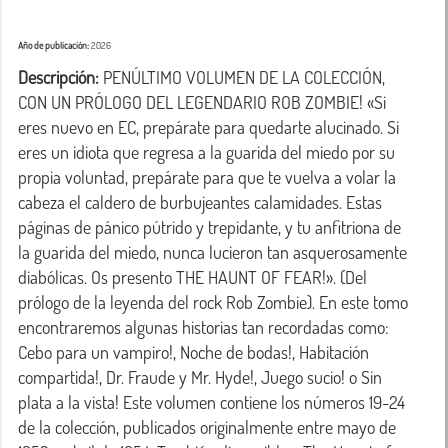
Año de publicación:
2026
Descripción:
 PENÚLTIMO VOLUMEN DE LA COLECCIÓN, 
CON UN PRÓLOGO DEL LEGENDARIO ROB ZOMBIE! «Si 
eres nuevo en EC, prepárate para quedarte alucinado. Si 
eres un idiota que regresa a la guarida del miedo por su 
propia voluntad, prepárate para que te vuelva a volar la 
cabeza el caldero de burbujeantes calamidades. Estas 
páginas de pánico pútrido y trepidante, y tu anfitriona de 
la guarida del miedo, nunca lucieron tan asquerosamente 
diabólicas. Os presento THE HAUNT OF FEAR!». (Del 
prólogo de la leyenda del rock Rob Zombie). En este tomo 
encontraremos algunas historias tan recordadas como: 
Cebo para un vampiro!, Noche de bodas!, Habitación 
compartida!, Dr. Fraude y Mr. Hyde!, Juego sucio! o Sin 
plata a la vista! Este volumen contiene los números 19-24 
de la colección, publicados originalmente entre mayo de 