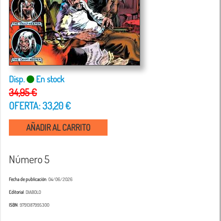
Disp.
En stock
34,95 €
OFERTA: 33,20 €
AÑADIR AL CARRITO
Número 5
Fecha de publicación
: 04/06/2026
Editorial
: DIABOLO
ISBN
: 9791387995300