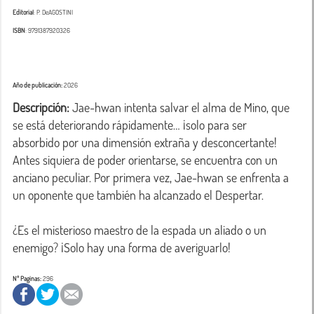
Editorial
: P. DeAGOSTINI
ISBN
: 9791387920326
Año de publicación:
2026
Descripción:
 Jae-hwan intenta salvar el alma de Mino, que 
se está deteriorando rápidamente… ¡solo para ser 
absorbido por una dimensión extraña y desconcertante! 
Antes siquiera de poder orientarse, se encuentra con un 
anciano peculiar. Por primera vez, Jae-hwan se enfrenta a 
un oponente que también ha alcanzado el Despertar.

¿Es el misterioso maestro de la espada un aliado o un 
enemigo? ¡Solo hay una forma de averiguarlo!
Nº Paginas:
296