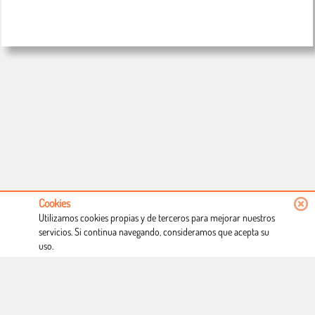
Cookies
Utilizamos cookies propias y de terceros para mejorar nuestros
servicios. Si continua navegando, consideramos que acepta su
uso.
Conócenos
Condiciones de uso
Proceso de compra
Dónde estamos
Política privacidad
Derecho a desistimiento
Blog