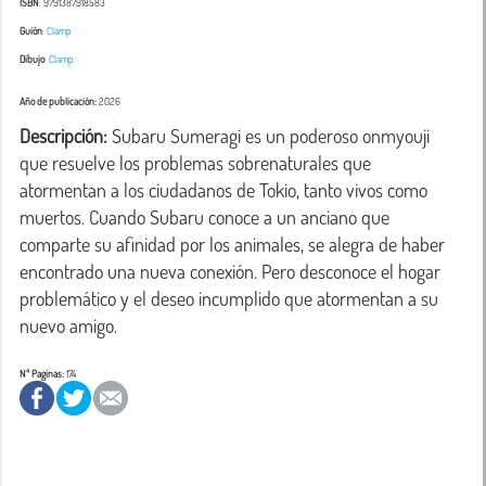
ISBN
: 9791387918583
Guión
:
Clamp
Dibujo
:
Clamp
Año de publicación:
2026
Descripción:
 Subaru Sumeragi es un poderoso onmyouji 
que resuelve los problemas sobrenaturales que 
atormentan a los ciudadanos de Tokio, tanto vivos como 
muertos. Cuando Subaru conoce a un anciano que 
comparte su afinidad por los animales, se alegra de haber 
encontrado una nueva conexión. Pero desconoce el hogar 
problemático y el deseo incumplido que atormentan a su 
nuevo amigo.
Nº Paginas:
174