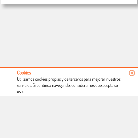
Cookies
Utilizamos cookies propias y de terceros para mejorar nuestros
servicios. Si continua navegando, consideramos que acepta su
uso.
Conócenos
Condiciones de uso
Proceso de compra
Dónde estamos
Política privacidad
Derecho a desistimiento
Blog