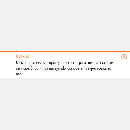
Cookies
Utilizamos cookies propias y de terceros para mejorar nuestros
servicios. Si continua navegando, consideramos que acepta su
uso.
Conócenos
Condiciones de uso
Proceso de compra
Dónde estamos
Política privacidad
Derecho a desistimiento
Blog
Copyright © Totcomic 2026. v1.1.11. Todos los derechos reservados
Web desarrollado por