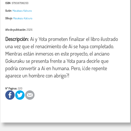
ISBN
: 9791387918200
Guión
:
Masakazu Katsura
Dibujo
:
Masakazu Katsura
Año de publicación:
2026
Descripción:
 Ai y Yota prometen finalizar el libro ilustrado 
una vez que el renacimiento de Ai se haya completado. 
Mientras están inmersos en este proyecto, el anciano 
Gokuraku se presenta frente a Yota para decirle que 
podría convertir a Ai en humana. Pero, ¡¿de repente 
aparece un hombre con abrigo?! 
Nº Paginas:
320