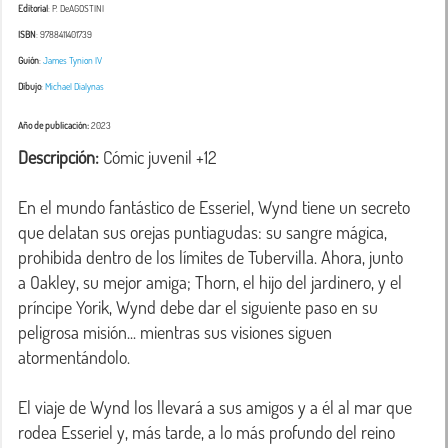
Editorial
: P. DeAGOSTINI
ISBN
: 9788411401739
Guión
:
James Tynion IV
Dibujo
:
Michael Dialynas
Año de publicación:
2023
Descripción:
 Cómic juvenil +12

En el mundo fantástico de Esseriel, Wynd tiene un secreto 
que delatan sus orejas puntiagudas: su sangre mágica, 
prohibida dentro de los límites de Tubervilla. Ahora, junto 
a Oakley, su mejor amiga; Thorn, el hijo del jardinero, y el 
príncipe Yorik, Wynd debe dar el siguiente paso en su 
peligrosa misión... mientras sus visiones siguen 
atormentándolo.

El viaje de Wynd los llevará a sus amigos y a él al mar que 
rodea Esseriel y, más tarde, a lo más profundo del reino 