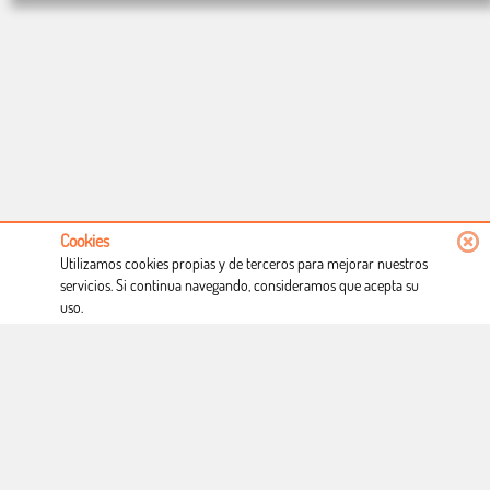
Cookies
Utilizamos cookies propias y de terceros para mejorar nuestros
servicios. Si continua navegando, consideramos que acepta su
uso.
Conócenos
Condiciones de uso
Proceso de compra
Dónde estamos
Política privacidad
Derecho a desistimiento
Blog
Copyright © Totcomic 2026. v1.1.11. Todos los derechos reservados