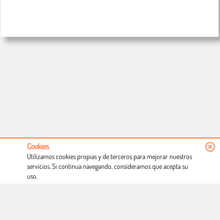
Cookies
Utilizamos cookies propias y de terceros para mejorar nuestros
servicios. Si continua navegando, consideramos que acepta su
uso.
Conócenos
Condiciones de uso
Proceso de compra
Dónde estamos
Política privacidad
Derecho a desistimiento
Blog