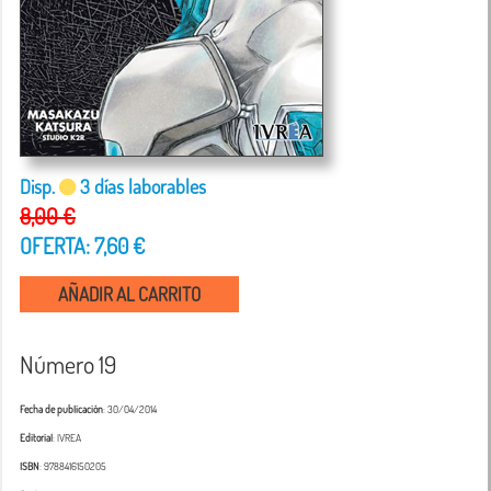
Disp.
3 días laborables
8,00 €
OFERTA: 7,60 €
AÑADIR AL CARRITO
Número 19
Fecha de publicación
: 30/04/2014
Editorial
: IVREA
ISBN
: 9788416150205