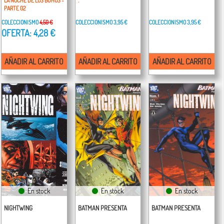
LA NOCHE DE LOS BUHOS -
.
PARTE 02
COLECCIONISMO
4,50 €
COLECCIONISMO
3,95 €
COLECCIONISMO
3,95 €
OFERTA: 4,28 €
AÑADIR AL CARRITO
AÑADIR AL CARRITO
AÑADIR AL CARRITO
En stock
En stock
En stock
NIGHTWING
BATMAN PRESENTA
BATMAN PRESENTA