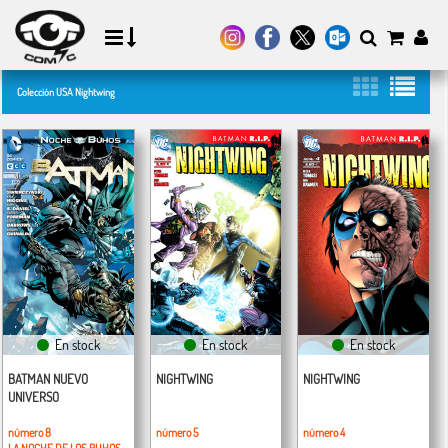
Colección USA Nightwing
En stock
En stock
En stock
BATMAN NUEVO
NIGHTWING
NIGHTWING
UNIVERSO
número 8
número 5
número 4