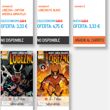
número 5
número 4
número 3
LOBEZNO + CAPITAN
LOBEZNO VS. BLADE
AMERICA: ARMA PLUS
COLECCIONISMO
3,50 €
COLECCIONISMO
5,00 €
NUEVO
3,50 €
OFERTA: 3,33 €
OFERTA: 4,75 €
OFERTA: 3,33 €
NO DISPONIBLE
NO DISPONIBLE
AÑADIR AL CARRITO
3 - 7 días
3 - 7 días
laborables
laborables