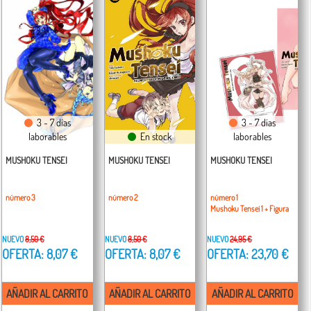
3 - 7 días
3 - 7 días
laborables
En stock
laborables
MUSHOKU TENSEI
MUSHOKU TENSEI
MUSHOKU TENSEI
número 3
número 2
número 1
Mushoku Tensei 1 + Figura
NUEVO
8,50 €
NUEVO
8,50 €
NUEVO
24,95 €
OFERTA: 8,07 €
OFERTA: 8,07 €
OFERTA: 23,70 €
AÑADIR AL CARRITO
AÑADIR AL CARRITO
AÑADIR AL CARRITO