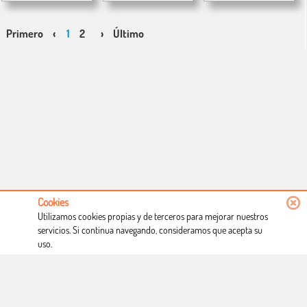
Primero
‹
1
2
›
Último
Cookies
Utilizamos cookies propias y de terceros para mejorar nuestros
servicios. Si continua navegando, consideramos que acepta su
uso.
Conócenos
Condiciones de uso
Proceso de compra
Dónde estamos
Política privacidad
Derecho a desistimiento
Blog