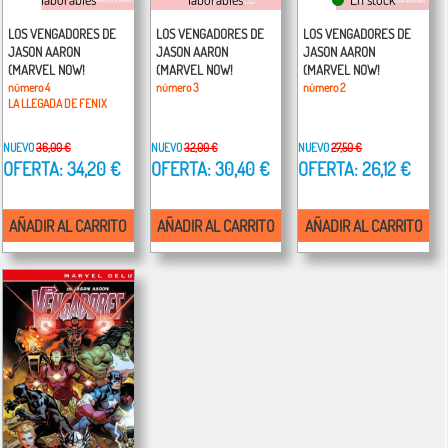
LOS VENGADORES DE
LOS VENGADORES DE
LOS VENGADORES DE
JASON AARON
JASON AARON
JASON AARON
(MARVEL NOW!
(MARVEL NOW!
(MARVEL NOW!
DELUXE)
número 4
DELUXE)
número 3
DELUXE)
número 2
LA LLEGADA DE FENIX
NUEVO
36,00 €
NUEVO
32,00 €
NUEVO
27,50 €
OFERTA: 34,20 €
OFERTA: 30,40 €
OFERTA: 26,12 €
AÑADIR AL CARRITO
AÑADIR AL CARRITO
AÑADIR AL CARRITO