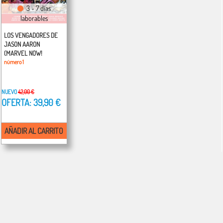
3 - 7 días
laborables
LOS VENGADORES DE
JASON AARON
(MARVEL NOW!
DELUXE)
número 1
NUEVO
42,00 €
OFERTA: 39,90 €
AÑADIR AL CARRITO