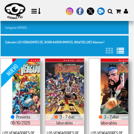
Categoría HEROES
Colección LOS VENGADORES DE JASON AARON (MARVEL NOW! DELUXE) Volumen 1
Preventa
3 - 7 días
3 - 7 días
08/10/2026
laborables
laborables
LOS VENGADORES DE
LOS VENGADORES DE
LOS VENGADORES DE