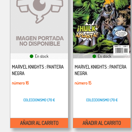
En stock
En stock
MARVEL KNIGHTS : PANTERA
MARVEL KNIGHTS : PANTERA
NEGRA
NEGRA
número 16
número 15
COLECCIONISMO
1,70 €
COLECCIONISMO
1,70 €
AÑADIR AL CARRITO
AÑADIR AL CARRITO