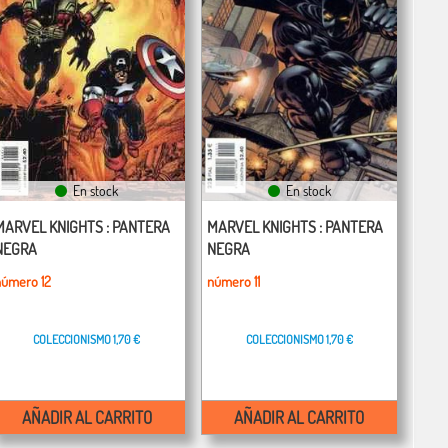
En stock
En stock
MARVEL KNIGHTS : PANTERA
MARVEL KNIGHTS : PANTERA
NEGRA
NEGRA
número 12
número 11
COLECCIONISMO
1,70 €
COLECCIONISMO
1,70 €
AÑADIR AL CARRITO
AÑADIR AL CARRITO