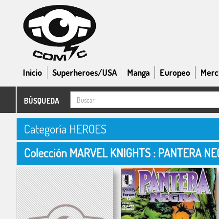
Inicio
Superheroes/USA
Manga
Europeo
Merc
BÚSQUEDA
Categoría HEROES
Colección MARVEL KNIGHTS : PANTERA NE