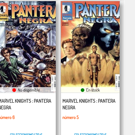
No disponible
En stock
MARVEL KNIGHTS : PANTERA
MARVEL KNIGHTS : PANTERA
NEGRA
NEGRA
número 6
número 5
COLECCIONISMO
1,70 €
COLECCIONISMO
1,70 €