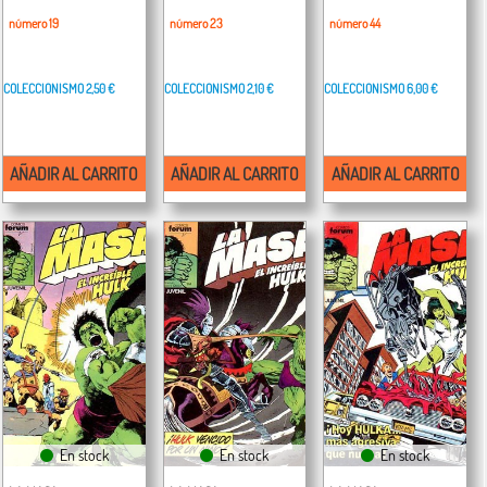
número 19
número 23
número 44
COLECCIONISMO
2,50 €
COLECCIONISMO
2,10 €
COLECCIONISMO
6,00 €
AÑADIR AL CARRITO
AÑADIR AL CARRITO
AÑADIR AL CARRITO
En stock
En stock
En stock