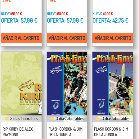
2 de 2
1 de 2
NUEVO
60,00 €
NUEVO
60,00 €
NUEVO
45,00 €
OFERTA: 57,00 €
OFERTA: 57,00 €
OFERTA: 42,75 €
AÑADIR AL CARRITO
AÑADIR AL CARRITO
AÑADIR AL CARRITO
3 días laborables
3 días laborables
3 días laborables
RIP KIRBY DE ALEX
FLASH GORDON & JIM
FLASH GORDON & JIM
RAYMOND
DE LA JUNGLA
DE LA JUNGLA