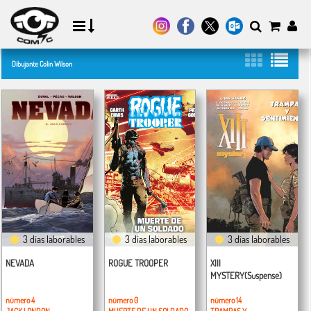
Dibujante Colin Wilson
3 días laborables
3 días laborables
3 días laborables
NEVADA
ROGUE TROOPER
XIII
MYSTERY(Suspense)
número 4
número 0
número 14