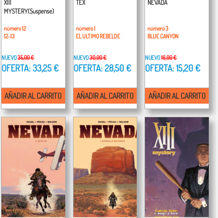
XIII
TEX
NEVADA
MYSTERY(Suspense)
número 12
número 1
número 3
12-13
EL ULTIMO REBELDE
BLUE CANYON
NUEVO
35,00 €
NUEVO
30,00 €
NUEVO
16,00 €
OFERTA: 33,25 €
OFERTA: 28,50 €
OFERTA: 15,20 €
AÑADIR AL CARRITO
AÑADIR AL CARRITO
AÑADIR AL CARRITO