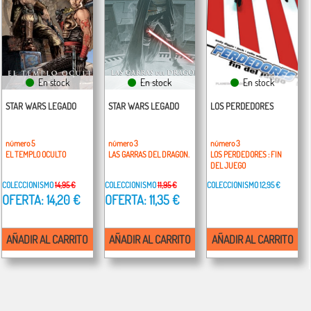
En stock
En stock
En stock
STAR WARS LEGADO
STAR WARS LEGADO
LOS PERDEDORES
número 5
número 3
número 3
EL TEMPLO OCULTO
LAS GARRAS DEL DRAGON.
LOS PERDEDORES : FIN
DEL JUEGO
COLECCIONISMO
14,95 €
COLECCIONISMO
11,95 €
COLECCIONISMO
12,95 €
OFERTA: 14,20 €
OFERTA: 11,35 €
AÑADIR AL CARRITO
AÑADIR AL CARRITO
AÑADIR AL CARRITO