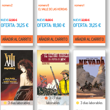
número 2
número 0
número 1
EL VALLE DE LAS HERIDAS
NUEVO
32,90 €
NUEVO
19,90 €
NUEVO
32,90 €
OFERTA: 31,25 €
OFERTA: 18,90 €
OFERTA: 31,25 €
AÑADIR AL CARRITO
AÑADIR AL CARRITO
AÑADIR AL CARRITO
3 - 7 días
3 días laborables
laborables
3 días laborables