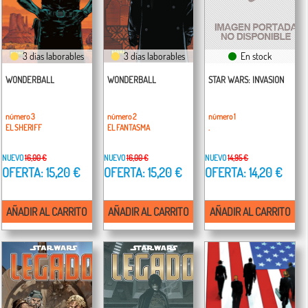
3 días laborables
3 días laborables
En stock
WONDERBALL
WONDERBALL
STAR WARS: INVASION
número 3
número 2
número 1
EL SHERIFF
EL FANTASMA
.
NUEVO
16,00 €
NUEVO
16,00 €
NUEVO
14,95 €
OFERTA: 15,20 €
OFERTA: 15,20 €
OFERTA: 14,20 €
AÑADIR AL CARRITO
AÑADIR AL CARRITO
AÑADIR AL CARRITO