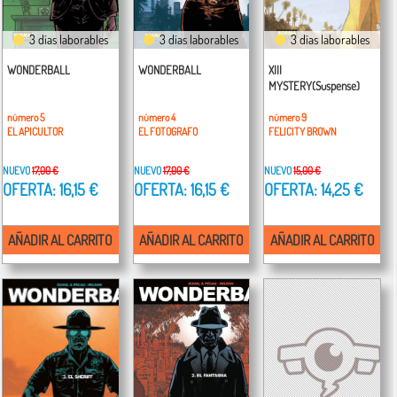
3 días laborables
3 días laborables
3 días laborables
WONDERBALL
WONDERBALL
XIII
MYSTERY(Suspense)
número 5
número 4
número 9
EL APICULTOR
EL FOTOGRAFO
FELICITY BROWN
NUEVO
17,00 €
NUEVO
17,00 €
NUEVO
15,00 €
OFERTA: 16,15 €
OFERTA: 16,15 €
OFERTA: 14,25 €
AÑADIR AL CARRITO
AÑADIR AL CARRITO
AÑADIR AL CARRITO