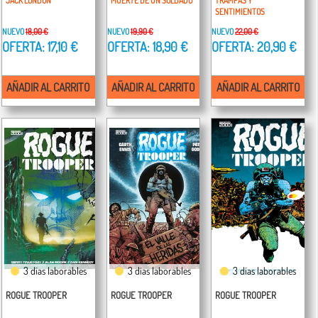
JACK LONDON
MUERTE DE UN SOLDADO
TRAMPAS Y
SENTIMIENTOS
NUEVO
18,00 €
NUEVO
19,90 €
NUEVO
22,00 €
OFERTA: 17,10 €
OFERTA: 18,90 €
OFERTA: 20,90 €
AÑADIR AL CARRITO
AÑADIR AL CARRITO
AÑADIR AL CARRITO
3 días laborables
3 días laborables
3 días laborables
ROGUE TROOPER
ROGUE TROOPER
ROGUE TROOPER