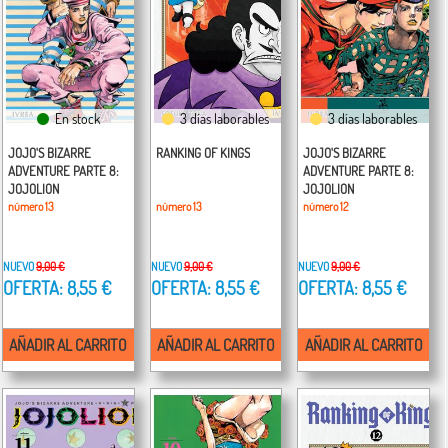
En stock
3 días laborables
3 días laborables
JOJO'S BIZARRE
RANKING OF KINGS
JOJO'S BIZARRE
ADVENTURE PARTE 8:
ADVENTURE PARTE 8:
JOJOLION
JOJOLION
número 13
número 13
número 12
NUEVO
9,00 €
NUEVO
9,00 €
NUEVO
9,00 €
OFERTA: 8,55 €
OFERTA: 8,55 €
OFERTA: 8,55 €
AÑADIR AL CARRITO
AÑADIR AL CARRITO
AÑADIR AL CARRITO