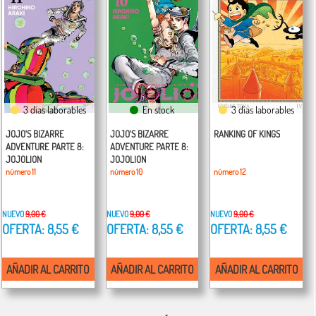
3 días laborables
En stock
3 días laborables
JOJO'S BIZARRE
JOJO'S BIZARRE
RANKING OF KINGS
ADVENTURE PARTE 8:
ADVENTURE PARTE 8:
JOJOLION
JOJOLION
número 11
número 10
número 12
NUEVO
9,00 €
NUEVO
9,00 €
NUEVO
9,00 €
OFERTA: 8,55 €
OFERTA: 8,55 €
OFERTA: 8,55 €
AÑADIR AL CARRITO
AÑADIR AL CARRITO
AÑADIR AL CARRITO