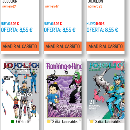
JOJOLION
JOJOLION
número 24
número 17
número 23
NUEVO
9,00 €
NUEVO
9,00 €
NUEVO
9,00 €
OFERTA: 8,55 €
OFERTA: 8,55 €
OFERTA: 8,55 €
AÑADIR AL CARRITO
AÑADIR AL CARRITO
AÑADIR AL CARRITO
En stock
3 días laborables
3 días laborables