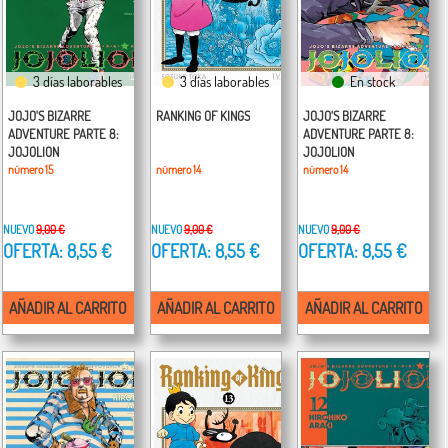
3 días laborables
3 días laborables
En stock
JOJO'S BIZARRE
RANKING OF KINGS
JOJO'S BIZARRE
ADVENTURE PARTE 8:
ADVENTURE PARTE 8:
JOJOLION
JOJOLION
número 15
número 14
número 14
NUEVO
9,00 €
NUEVO
9,00 €
NUEVO
9,00 €
OFERTA: 8,55 €
OFERTA: 8,55 €
OFERTA: 8,55 €
AÑADIR AL CARRITO
AÑADIR AL CARRITO
AÑADIR AL CARRITO