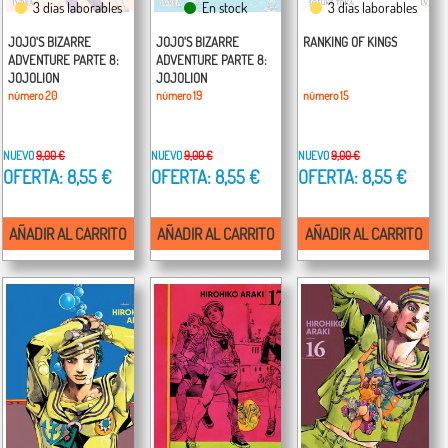
3 días laborables
En stock
3 días laborables
JOJO'S BIZARRE
JOJO'S BIZARRE
RANKING OF KINGS
ADVENTURE PARTE 8:
ADVENTURE PARTE 8:
JOJOLION
JOJOLION
número 20
número 19
número 15
NUEVO
9,00 €
NUEVO
9,00 €
NUEVO
9,00 €
OFERTA: 8,55 €
OFERTA: 8,55 €
OFERTA: 8,55 €
AÑADIR AL CARRITO
AÑADIR AL CARRITO
AÑADIR AL CARRITO