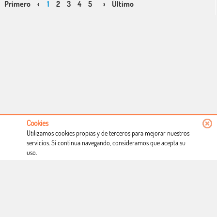
Primero
‹
1
2
3
4
5
›
Último
Cookies
Utilizamos cookies propias y de terceros para mejorar nuestros
servicios. Si continua navegando, consideramos que acepta su
uso.
Conócenos
Condiciones de uso
Proceso de compra
Dónde estamos
Política privacidad
Derecho a desistimiento
Blog