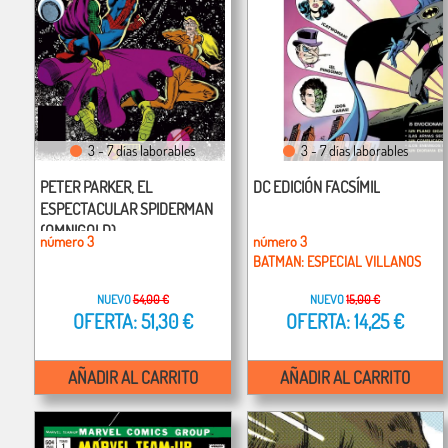
3 - 7 días laborables
3 - 7 días laborables
PETER PARKER, EL
DC EDICIÓN FACSÍMIL
ESPECTACULAR SPIDERMAN
(OMNIGOLD)
número 3
número 3
BATMAN: ESPECIAL VILLANOS
NUEVO
54,00 €
NUEVO
15,00 €
OFERTA: 51,30 €
OFERTA: 14,25 €
AÑADIR AL CARRITO
AÑADIR AL CARRITO