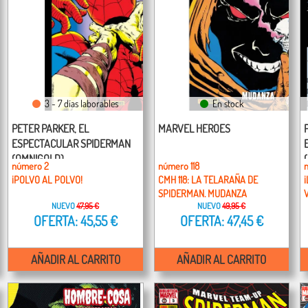
3 - 7 días laborables
En stock
PETER PARKER, EL
MARVEL HEROES
ESPECTACULAR SPIDERMAN
(OMNIGOLD)
número 2
número 118
¡POLVO AL POLVO!
CMH 118: LA TELARAÑA DE
SPIDERMAN. MUDANZA
NUEVO
47,95 €
NUEVO
49,95 €
OFERTA: 45,55 €
OFERTA: 47,45 €
AÑADIR AL CARRITO
AÑADIR AL CARRITO