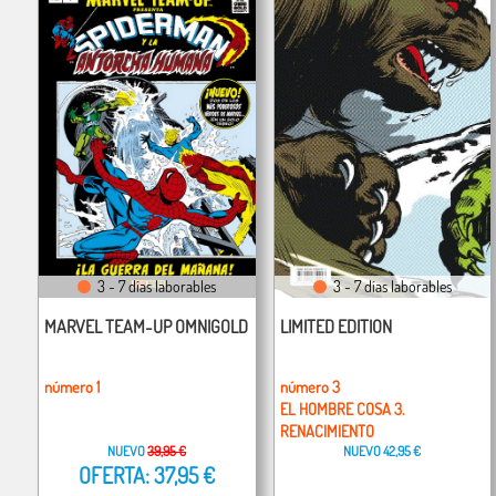
3 - 7 días laborables
3 - 7 días laborables
MARVEL TEAM-UP OMNIGOLD
LIMITED EDITION
número 1
número 3
EL HOMBRE COSA 3.
RENACIMIENTO
NUEVO
39,95 €
NUEVO
42,95 €
OFERTA: 37,95 €