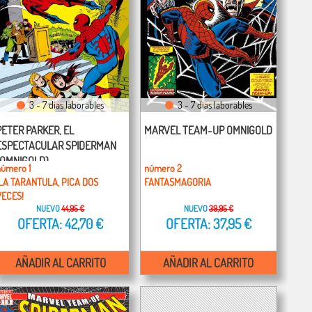
3 - 7 días laborables
3 - 7 días laborables
PETER PARKER, EL
MARVEL TEAM-UP OMNIGOLD
ESPECTACULAR SPIDERMAN
(OMNIGOLD)
número 1
número 2
¡LA TARANTULA, PICA DOS
FANTASMAGORIA
VECES!
NUEVO
44,95 €
NUEVO
39,95 €
OFERTA: 42,70 €
OFERTA: 37,95 €
AÑADIR AL CARRITO
AÑADIR AL CARRITO