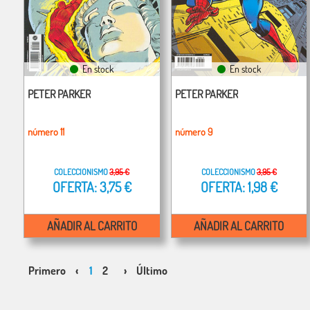
En stock
En stock
PETER PARKER
PETER PARKER
número 11
número 9
COLECCIONISMO
3,95 €
COLECCIONISMO
3,95 €
OFERTA: 3,75 €
OFERTA: 1,98 €
AÑADIR AL CARRITO
AÑADIR AL CARRITO
Primero
‹
1
2
›
Último