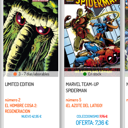
3 - 7 días laborables
En stock
LIMITED EDITION
MARVEL TEAM-UP
SPIDERMAN
número 2
número 5
EL HOMBRE COSA 2:
¡EL AZOTE DEL LATIGO!
REGENERACION
NUEVO
42,95 €
COLECCIONISMO
7,75 €
OFERTA: 7,36 €