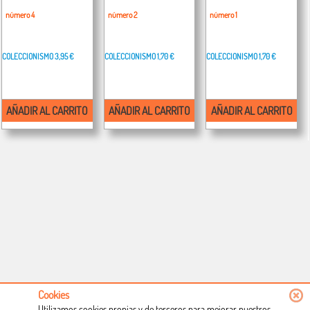
número 4
número 2
número 1
COLECCIONISMO
3,95 €
COLECCIONISMO
1,70 €
COLECCIONISMO
1,70 €
AÑADIR AL CARRITO
AÑADIR AL CARRITO
AÑADIR AL CARRITO
Cookies
Utilizamos cookies propias y de terceros para mejorar nuestros