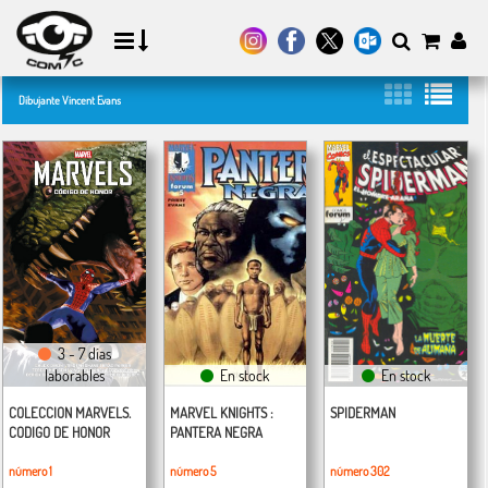
Dibujante Vincent Evans
3 - 7 días
laborables
En stock
En stock
COLECCION MARVELS.
MARVEL KNIGHTS :
SPIDERMAN
CODIGO DE HONOR
PANTERA NEGRA
número 1
número 5
número 302