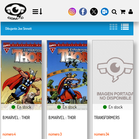
Dibujante Joe Sinnott
En stock
En stock
En stock
B.MARVEL : THOR
B.MARVEL : THOR
TRANSFORMERS
número 4
número 3
número 34