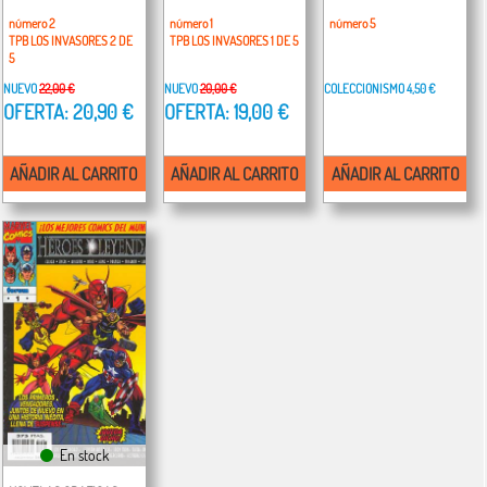
número 2
número 1
número 5
TPB LOS INVASORES 2 DE
TPB LOS INVASORES 1 DE 5
5
NUEVO
22,00 €
NUEVO
20,00 €
COLECCIONISMO
4,50 €
OFERTA: 20,90 €
OFERTA: 19,00 €
AÑADIR AL CARRITO
AÑADIR AL CARRITO
AÑADIR AL CARRITO
En stock