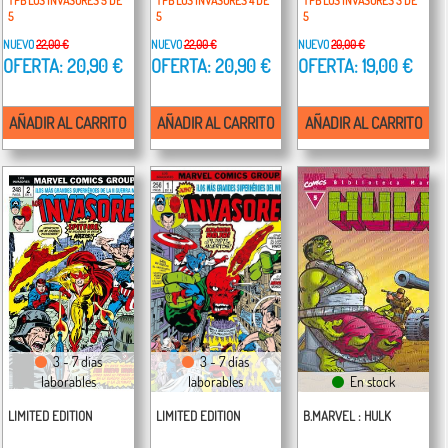
TPB LOS INVASORES 5 DE
TPB LOS INVASORES 4 DE
TPB LOS INVASORES 3 DE
5
5
5
NUEVO
22,00 €
NUEVO
22,00 €
NUEVO
20,00 €
OFERTA: 20,90 €
OFERTA: 20,90 €
OFERTA: 19,00 €
AÑADIR AL CARRITO
AÑADIR AL CARRITO
AÑADIR AL CARRITO
3 - 7 días
3 - 7 días
laborables
laborables
En stock
LIMITED EDITION
LIMITED EDITION
B.MARVEL : HULK