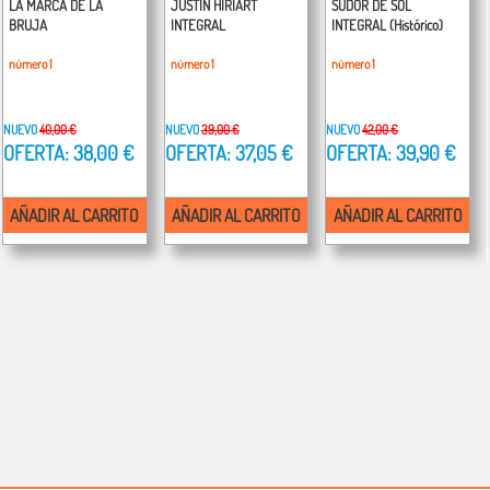
LA MARCA DE LA
JUSTIN HIRIART
SUDOR DE SOL
BRUJA
INTEGRAL
INTEGRAL (Histórico)
número 1
número 1
número 1
NUEVO
40,00 €
NUEVO
39,00 €
NUEVO
42,00 €
OFERTA: 38,00 €
OFERTA: 37,05 €
OFERTA: 39,90 €
AÑADIR AL CARRITO
AÑADIR AL CARRITO
AÑADIR AL CARRITO