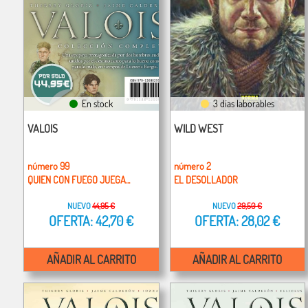
En stock
3 días laborables
VALOIS
WILD WEST
número 99
número 2
QUIEN CON FUEGO JUEGA...
EL DESOLLADOR
NUEVO
44,95 €
NUEVO
29,50 €
OFERTA: 42,70 €
OFERTA: 28,02 €
AÑADIR AL CARRITO
AÑADIR AL CARRITO