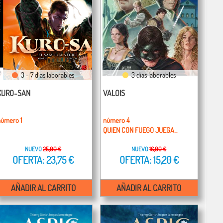
3 - 7 días laborables
3 días laborables
KURO-SAN
VALOIS
número 1
número 4
QUIEN CON FUEGO JUEGA...
NUEVO
25,00 €
NUEVO
16,00 €
OFERTA: 23,75 €
OFERTA: 15,20 €
AÑADIR AL CARRITO
AÑADIR AL CARRITO