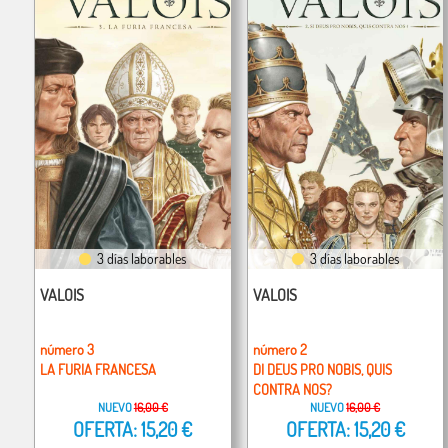
3 días laborables
3 días laborables
VALOIS
VALOIS
número 3
número 2
LA FURIA FRANCESA
DI DEUS PRO NOBIS, QUIS
CONTRA NOS?
NUEVO
16,00 €
NUEVO
16,00 €
OFERTA: 15,20 €
OFERTA: 15,20 €