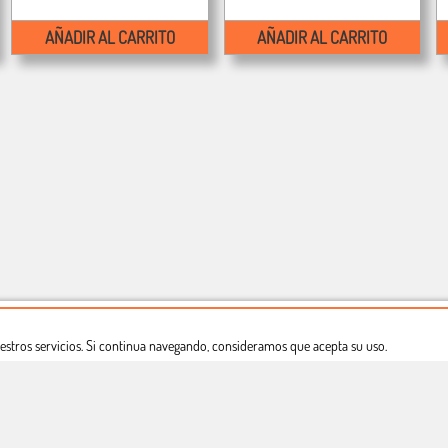
AÑADIR AL CARRITO
AÑADIR AL CARRITO
estros servicios. Si continua navegando, consideramos que acepta su uso.
Dónde estamos
Política privacidad
Derecho a desistimiento