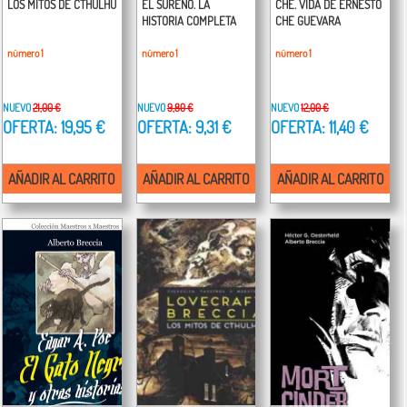
LOS MITOS DE CTHULHU
EL SUREÑO. LA
CHE. VIDA DE ERNESTO
HISTORIA COMPLETA
CHE GUEVARA
número 1
número 1
número 1
NUEVO
21,00 €
NUEVO
9,80 €
NUEVO
12,00 €
OFERTA: 19,95 €
OFERTA: 9,31 €
OFERTA: 11,40 €
AÑADIR AL CARRITO
AÑADIR AL CARRITO
AÑADIR AL CARRITO